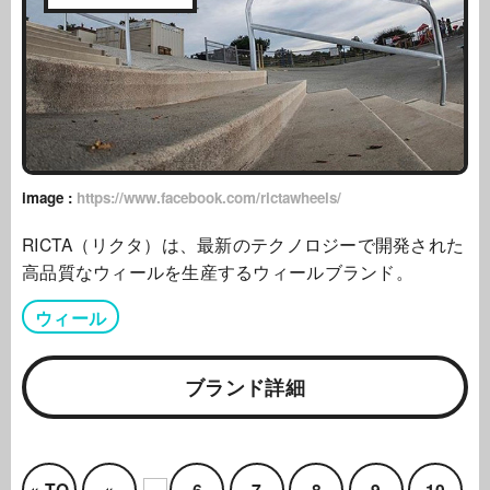
image :
https://www.facebook.com/rictawheels/
RICTA（リクタ）は、最新のテクノロジーで開発された
高品質なウィールを生産するウィールブランド。
ウィール
ブランド詳細
« TO
«
6
7
8
9
10