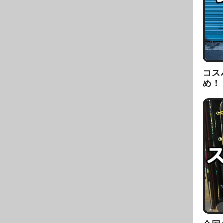
コス
め！