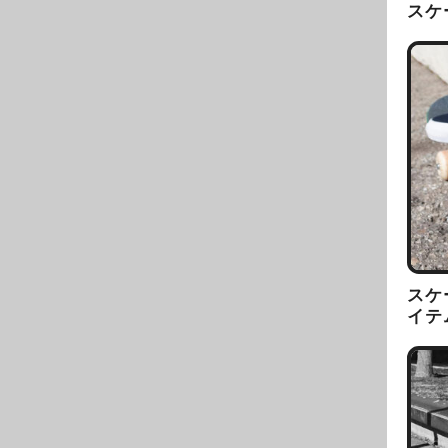
スケ
スケ
イテ