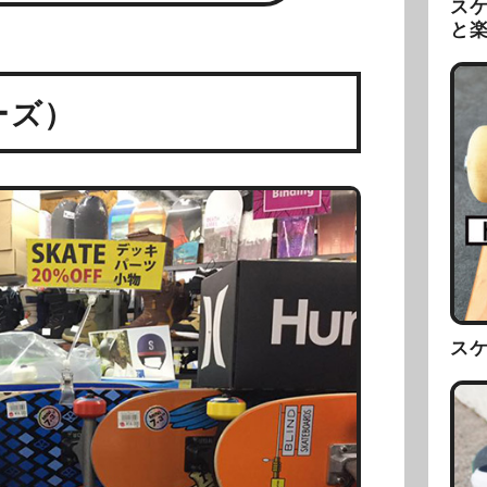
ス
と
ーズ）
ス