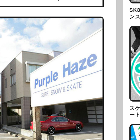
SK
ン
ス
ー