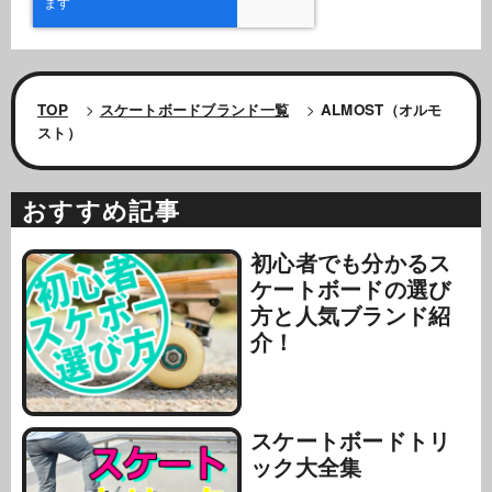
TOP
>
スケートボードブランド一覧
>
ALMOST（オルモ
スト）
おすすめ記事
初心者でも分かるス
ケートボードの選び
方と人気ブランド紹
介！
スケートボードトリ
ック大全集