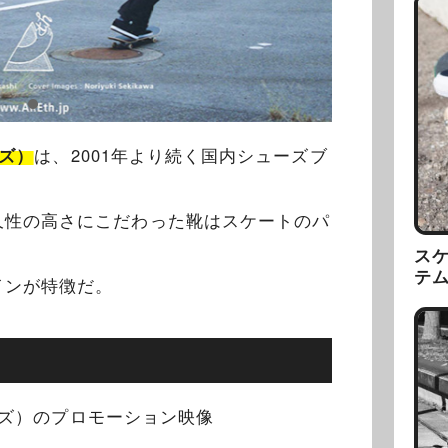
ーズ）
は、2001年より続く国内シューズブ
久性の高さにこだわった靴はスケートのパ
ス
テ
インが特徴だ。
ューズ）のプロモーション映像