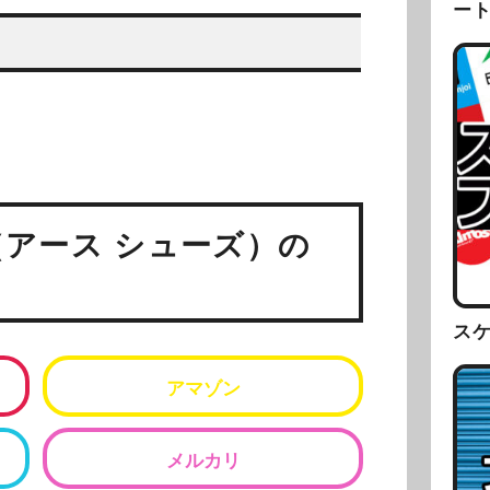
ー
S（アース シューズ）の
ス
アマゾン
メルカリ