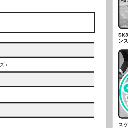
SK
ン
ーズ）
ス