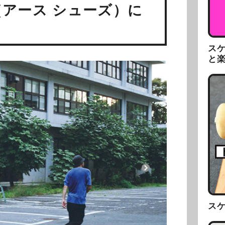
S（アース シューズ）に
ス
と
ス