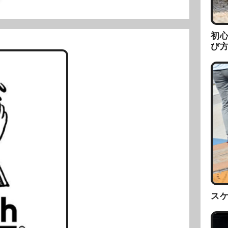
初
び
ス