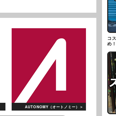
コ
め
）
AUTONOMY（オートノミー）