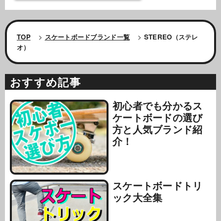
TOP
>
スケートボードブランド一覧
>
STEREO（ステレ
オ）
おすすめ記事
初心者でも分かるス
ケートボードの選び
方と人気ブランド紹
介！
スケートボードトリ
ック大全集