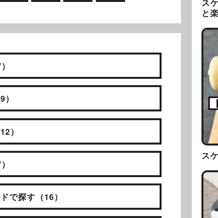
ス
と
7）
9）
12）
ス
7）
ドで探す（16）