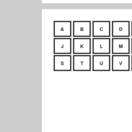
A
B
C
D
J
K
L
M
S
T
U
V