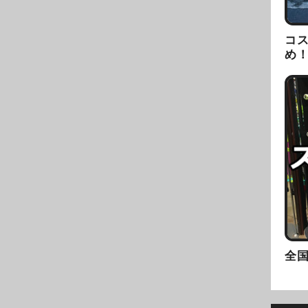
コ
め
全