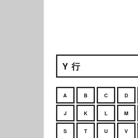
Y 行
A
B
C
D
J
K
L
M
S
T
U
V