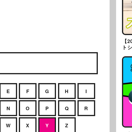
【2
ト
E
F
G
H
I
N
O
P
Q
R
W
X
Y
Z