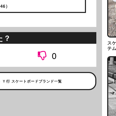
46）
た？
ス
テ
0
>
Ｙ行 スケートボードブランド一覧