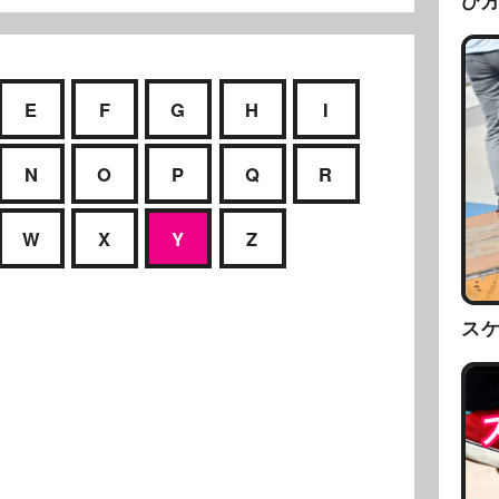
び
E
F
G
H
I
N
O
P
Q
R
W
X
Y
Z
ス