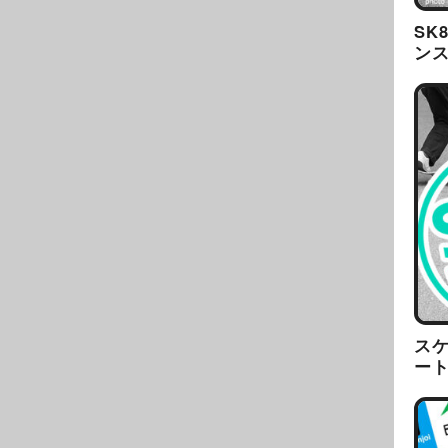
SK
ン
ス
ー