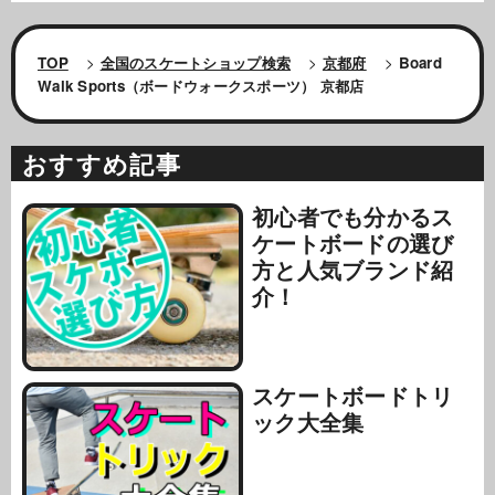
TOP
>
全国のスケートショップ検索
>
京都府
>
Board
Walk Sports（ボードウォークスポーツ） 京都店
おすすめ記事
初心者でも分かるス
ケートボードの選び
方と人気ブランド紹
介！
スケートボードトリ
ック大全集