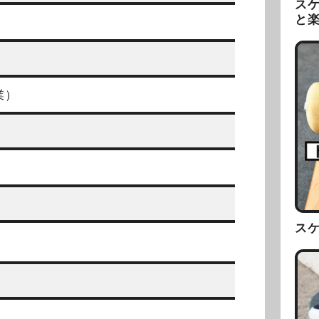
ス
と
業）
ス