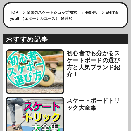
TOP
>
全国のスケートショップ検索
>
長野県
>
Eternal
youth（エターナルユース） 軽井沢
おすすめ記事
初心者でも分かるス
ケートボードの選び
方と人気ブランド紹
介！
スケートボードトリ
ック大全集