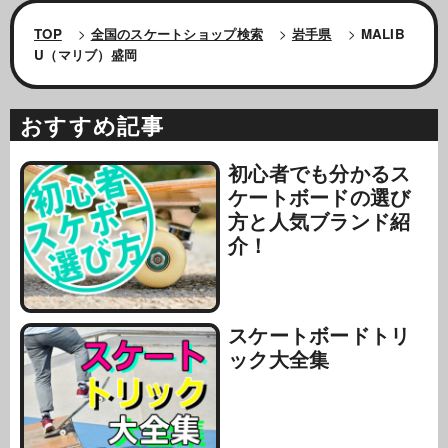
TOP
>
全国のスケートショップ検索
>
岩手県
>
MALIB
U（マリブ）盛岡
おすすめ記事
初心者でも分かるス
ケートボードの選び
方と人気ブランド紹
介！
スケートボードトリ
ック大全集