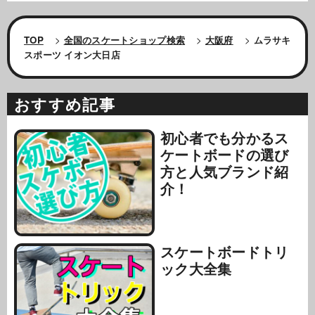
TOP
>
全国のスケートショップ検索
>
大阪府
>
ムラサキ
スポーツ イオン大日店
おすすめ記事
初心者でも分かるス
ケートボードの選び
方と人気ブランド紹
介！
スケートボードトリ
ック大全集