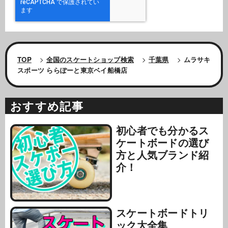
TOP
>
全国のスケートショップ検索
>
千葉県
>
ムラサキ
スポーツ ららぽーと東京ベイ船橋店
おすすめ記事
初心者でも分かるス
ケートボードの選び
方と人気ブランド紹
介！
スケートボードトリ
ック大全集