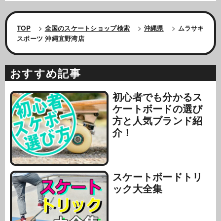
TOP
>
全国のスケートショップ検索
>
沖縄県
>
ムラサキ
スポーツ 沖縄宜野湾店
おすすめ記事
初心者でも分かるス
ケートボードの選び
方と人気ブランド紹
介！
スケートボードトリ
ック大全集