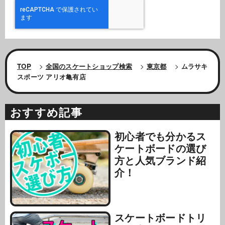
TOP
>
全国のスケートショップ検索
>
東京都
>
ムラサキ
スポーツ アリオ亀有店
おすすめ記事
初心者でも分かるス
ケートボードの選び
方と人気ブランド紹
介！
スケートボードトリ