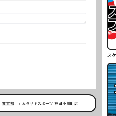
ス
>
東京都
>
ムラサキスポーツ 神田小川町店