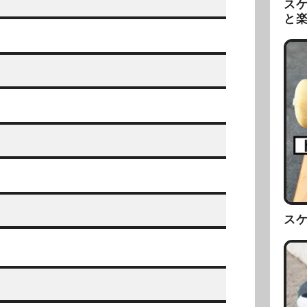
ス
と
ス