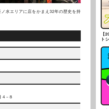
ノ水エリアに店をかまえ32年の歴史を持
【2
ト
目４−８