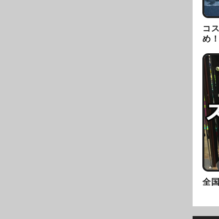
コ
め
全