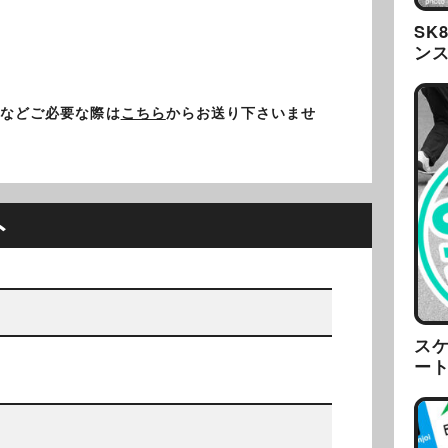
SK
ン
正などご必要な際は
こちら
からお送り下さいませ
ト
ス
ー