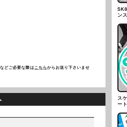
SK
ン
正などご必要な際は
こちら
からお送り下さいませ
ト
ス
ー