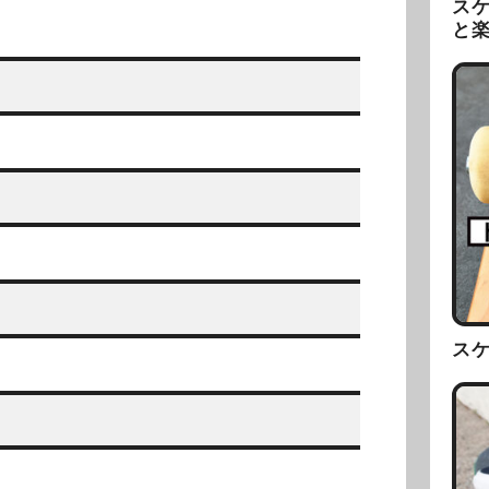
ス
と
ス