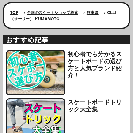
TOP
>
全国のスケートショップ検索
>
熊本県
>
OLLI
（オーリー） KUMAMOTO
おすすめ記事
初心者でも分かるス
ケートボードの選び
方と人気ブランド紹
介！
スケートボードトリ
ック大全集