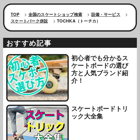
TOP
>
全国のスケートショップ検索
>
設備・サービス
>
スケートパーク併設
>
TOCHKA（トーチカ）
おすすめ記事
初心者でも分かるス
ケートボードの選び
方と人気ブランド紹
介！
スケートボードトリ
ック大全集