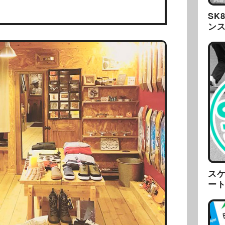
SK
ン
ス
ー