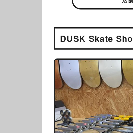
店
DUSK Skate Sh