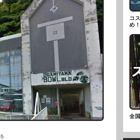
コ
め
全
５