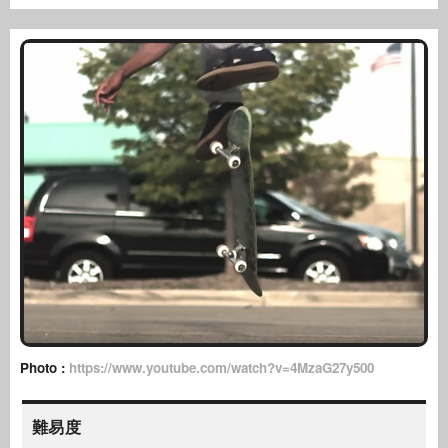
Photo :
https://www.youtube.com/watch?v=4MzaG27y500
難易度