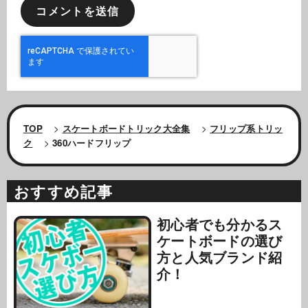
TOP
>
スケートボードトリック大全集
>
フリップ系トリッ
ク
>
360ハードフリップ
おすすめ記事
初心者でも分かるス
ケートボードの選び
方と人気ブランド紹
介！