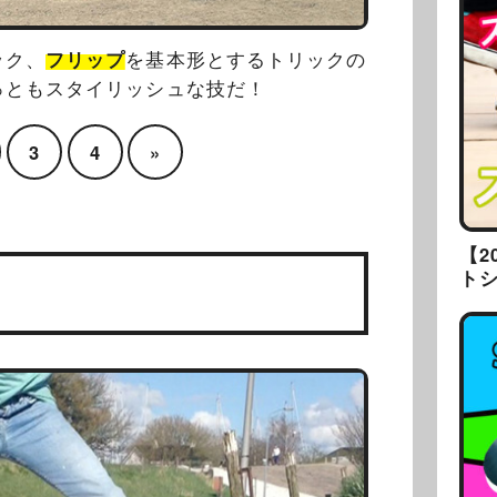
ック、
フリップ
を基本形とするトリックの
っともスタイリッシュな技だ！
3
4
»
【2
ト