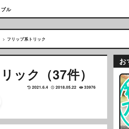
イブル
>
フリップ系トリック
お
リック（37件）
2021.6.4
2018.05.22
33976