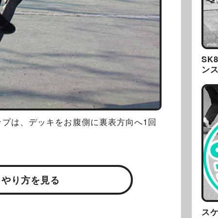
SK
ン
ップは、デッキをお腹側に裏表方向へ1回
・やり方を見る
ス