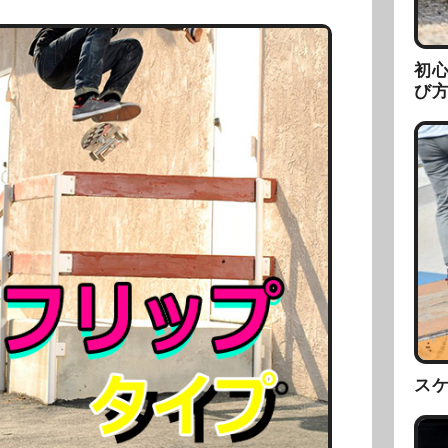
初
び
ス