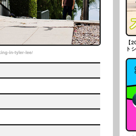
【2
ト
ing-in-tyler-lee/