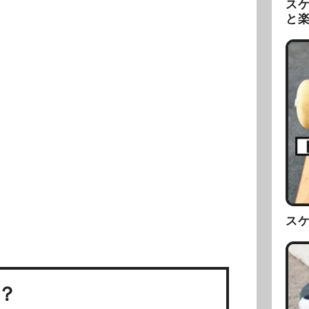
ス
と
ス
？