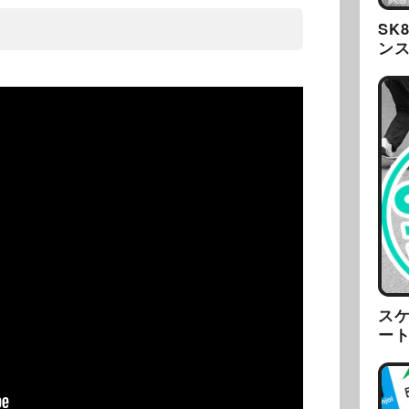
SK
ン
ス
ー