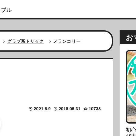
イブル
お
>
グラブ系トリック
>
メランコリー
ー
2021.6.9
2018.05.31
10738
初