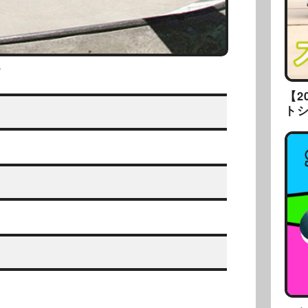
/
【2
ト